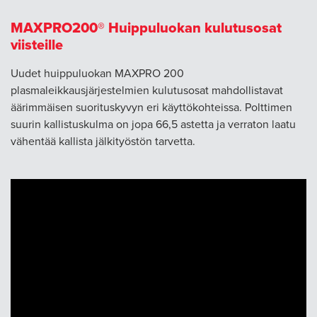
MAXPRO200® Huippuluokan kulutusosat
viisteille
Uudet huippuluokan MAXPRO 200
plasmaleikkausjärjestelmien kulutusosat mahdollistavat
äärimmäisen suorituskyvyn eri käyttökohteissa. Polttimen
suurin kallistuskulma on jopa 66,5 astetta ja verraton laatu
vähentää kallista jälkityöstön tarvetta.