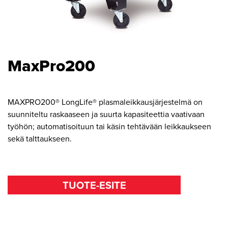
MaxPro200
MAXPRO200® LongLife® plasmaleikkausjärjestelmä on
suunniteltu raskaaseen ja suurta kapasiteettia vaativaan
työhön; automatisoituun tai käsin tehtävään leikkaukseen
sekä talttaukseen.
TUOTE-ESITE