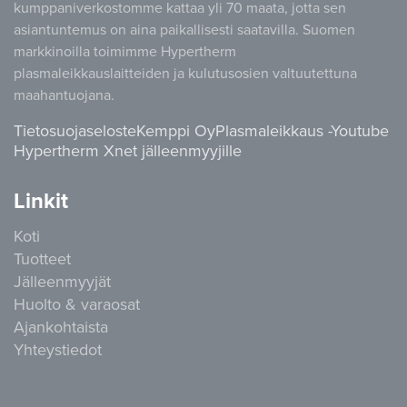
kumppaniverkostomme kattaa yli 70 maata, jotta sen
asiantuntemus on aina paikallisesti saatavilla. Suomen
markkinoilla toimimme Hypertherm
plasmaleikkauslaitteiden ja kulutusosien valtuutettuna
maahantuojana.
Tietosuojaseloste
Kemppi Oy
Plasmaleikkaus -Youtube
Hypertherm Xnet jälleenmyyjille
Linkit
Koti
Tuotteet
Jälleenmyyjät
Huolto & varaosat
Ajankohtaista
Yhteystiedot