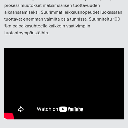
prosessimuutokset maksimaalisen tuottavuuden
aikaansaamiseksi. Suurimmat leikkausnopeudet luokassaan
tuottavat enemmän valmiita osia tunnissa. Suunniteltu 100
%:n paloaikasuhteella kaikkein vaativimpiin
tuotantoympäristöihin.