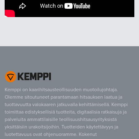
Kemppi on kaarihitsausteollisuuden muotoilujohtaja.
Olemme sitoutuneet parantamaan hitsauksen laatua ja
tuottavuutta valokaaren jatkuvalla kehittämisellä. Kemppi
toimittaa edistyksellisiä tuotteita, digitaalisia ratkaisuja ja
palveluita ammattilaisille teollisuushitsausyrityksistä
yksittäisiin urakoitsijoihin. Tuotteiden käytettävyys ja
luotettavuus ovat ohjenuoramme. Kokenut