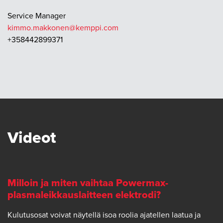
Service Manager
kimmo.makkonen@kemppi.com
+358442899371
Videot
Milloin ja miten vaihtaa Powermax-
plasmaleikkauslaitteen elektrodi?
Kulutusosat voivat näytellä isoa roolia ajatellen laatua ja