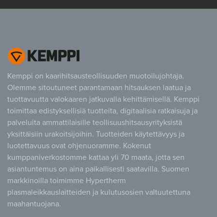
Kemppi on kaarihitsausteollisuuden muotoilujohtaja.
Olemme sitoutuneet parantamaan hitsauksen laatua ja
tuottavuutta valokaaren jatkuvalla kehittämisellä. Kemppi
toimittaa edistyksellisiä tuotteita, digitaalisia ratkaisuja ja
palveluita ammattilaisille teollisuushitsausyrityksistä
yksittäisiin urakoitsijoihin. Tuotteiden käytettävyys ja
luotettavuus ovat ohjenuoramme. Kokenut
kumppaniverkostomme kattaa yli 70 maata, jotta sen
asiantuntemus on aina paikallisesti saatavilla. Suomen
markkinoilla toimimme Hypertherm
plasmaleikkauslaitteiden ja kulutusosien valtuutettuna
maahantuojana.